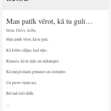
Man patīk vērot, kā tu guli…
bērni
,
Dievs
,
ticība
Man patīk vērot, kā tu guli,
Kā krūtis cilājas, kad elpo.
Klausos, kā tu šņāc un siekalojies,
Kā miegā maini grimases un izstiepies
Un paver vienu aci,
Bet tad čuči tālāk.
…