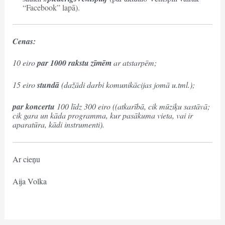
“Facebook” lapā).
Cenas:
10 eiro
par 1000 rakstu zīmēm
ar atstarpēm;
15 eiro
stundā
(dažādi darbi komunikācijas jomā u.tml.);
par koncertu
100 līdz 300 eiro ((atkarībā, cik mūziķu sastāvā;
cik gara un kāda programma, kur pasākuma vieta, vai ir
aparatūra, kādi instrumenti).
Ar cieņu
Aija Volka