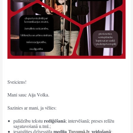
Sveiciens!
Mani sauc Aija Volka.
Sazinies ar mani, ja vēlies:
rediģēšanā
palīdzību tekstu
; intervēšanā; preses relīžu
sagatavošanā u.tml.;
medija
Tuvumā.lv
veidošanā
iesaistīties dzīvesstila
;