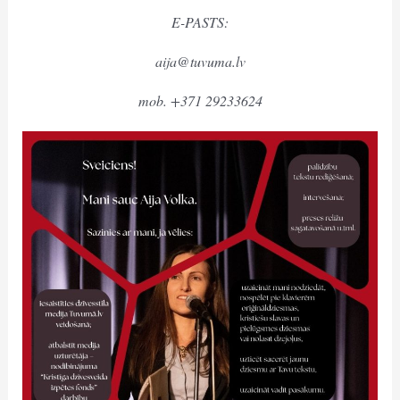
E-PASTS:
aija@tuvuma.lv
mob. +371 29233624