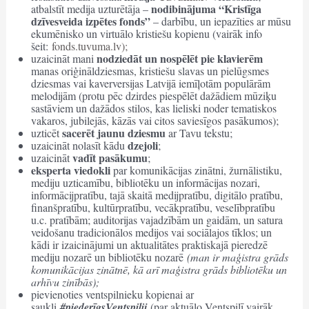
nodibinājuma “Kristīga
atbalstīt medija uzturētāja –
dzīvesveida izpētes fonds”
– darbību, un iepazīties ar mūsu
ekumēnisko un virtuālo kristiešu kopienu (vairāk info
šeit:
fonds.tuvuma.lv);
nodziedāt un nospēlēt pie klavierēm
uzaicināt mani
manas oriģināldziesmas, kristiešu slavas un pielūgsmes
dziesmas vai kaverversijas Latvijā iemīļotām populārām
melodijām (protu pēc dzirdes piespēlēt dažādiem mūziķu
sastāviem un dažādos stilos, kas lieliski noder tematiskos
vakaros, jubilejās, kāzās vai citos saviesīgos pasākumos);
sacerēt jaunu dziesmu
uzticēt
ar Tavu tekstu;
dzejoli
uzaicināt nolasīt kādu
;
vadīt pasākumu
uzaicināt
;
eksperta viedokli
par komunikācijas zinātni, žurnālistiku,
mediju uzticamību, bibliotēku un informācijas nozari,
informācijpratību, tajā skaitā medijpratību, digitālo pratību,
finanšpratību, kultūrpratību, vecākpratību, veselībpratību
u.c. pratībām; auditorijas vajadzībām un gaidām, un satura
veidošanu tradicionālos medijos vai sociālajos tīklos; un
kādi ir izaicinājumi un aktualitātes praktiskajā pieredzē
mediju nozarē un bibliotēku nozarē
(man ir maģistra grāds
komunikācijas zinātnē, kā arī maģistra grāds bibliotēku un
arhīvu zinībās);
pievienoties ventspilnieku kopienai ar
saukli
#piederīgsVentspilij
(par aktuālo Ventspilī vairāk